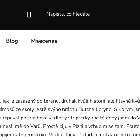
Blog
Maecenas
jak je zasazený do terénu, druhak kvůli historii, ale hlavně kv
 kámošů ze školy ještě svýho bráchu Butche Koryho. S Korym js
sem rapoval pocem hoka vedle tý striptérky. Od té doby jsem do
a a unesli mě do Varů. Prostě piju v Plzni a vzbudim se tam. Pout
opíjení v legendárním Véčku. Tady přikládám odkaz na dokume