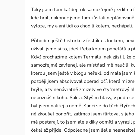
Taky jsem tam každej rok samozřejmě jezdil na fi
kde hrál, nakonec jsme tam zůstali neplánovaně c
výloze, my a ani lidi co chodili kolem, nechápali
Přihodim ještě historku z fesťáku s Inekem, nev
užívali jsme si to, jdeš třeba kolem popelářů a 
Když procházíme kolem Termálu Inek zjistil, že ce
samozřejmě zavřenej, ale místňáci mě naučili, ku
kterou jsem ještě v blogu neřekl, od mala jsem kr
později jsem absolvoval operaci očí, která mi zm
brýle, a ty nenávratně zmizely ve čtyřmetrový hl
nepoznáš nikoho. Sakra. Slyšim hlasy, v pudu seb
byl jsem nalitej a neměl šanci se do těch čtyřec
ně zkoušel ponořit, zatímco jsem flirtoval s jeh
mě postarají, to jsem ale s díky odmítl a vyrazil
čekal až přijde. Odpoledne jsem šel s nesnesiteln