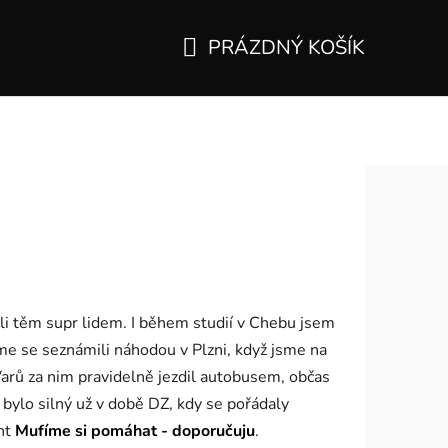
PRÁZDNÝ KOŠÍK
NÁKUPNÍ
KOŠÍK
ůli těm supr lidem. I během studií v Chebu jsem
me se seznámili náhodou v Plzni, když jsme na
 Varů za nim pravidelně jezdil autobusem, občas
o bylo silný už v době DZ, kdy se pořádaly
nt
Mufíme si pomáhat - doporučuju
.