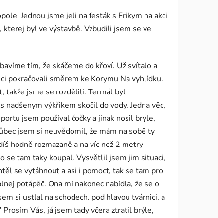
pole. Jednou jsme jeli na fesťák s Frikym na akci
 kterej byl ve výstavbě. Vzbudili jsem se ve
bavíme tím, že skáčeme do křoví. Už svítalo a
kluci pokračovali směrem ke Korymu Na vyhlídku.
t, takže jsme se rozdělili. Termál byl
a s nadšenym výkřikem skočil do vody. Jedna věc,
portu jsem používal čočky a jinak nosil brýle,
, vůbec jsem si neuvědomil, že mám na sobě ty
vidíš hodně rozmazaně a na víc než 2 metry
 se tam taky koupal. Vysvětlil jsem jim situaci,
htěl se vytáhnout a asi i pomoct, tak se tam pro
úplnej potápěč. Ona mi nakonec nabídla, že se o
sem si ustlal na schodech, pod hlavou tvárnici, a
 Prosím Vás, já jsem tady včera ztratil brýle,