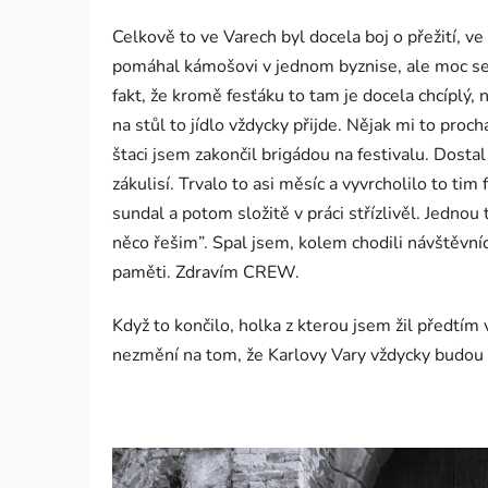
Celkově to ve Varech byl docela boj o přežití, 
pomáhal kámošovi v jednom byznise, ale moc se ná
fakt, že kromě fesťáku to tam je docela chcíplý,
na stůl to jídlo vždycky přijde. Nějak mi to proc
štaci jsem zakončil brigádou na festivalu. Dosta
zákulisí. Trvalo to asi měsíc a vyvrcholilo to t
sundal a potom složitě v práci střízlivěl. Jednou
něco řešim”. Spal jsem, kolem chodili návštěvníci
paměti. Zdravím CREW.
Když to končilo, holka z kterou jsem žil předtím 
nezmění na tom, že Karlovy Vary vždycky budou m