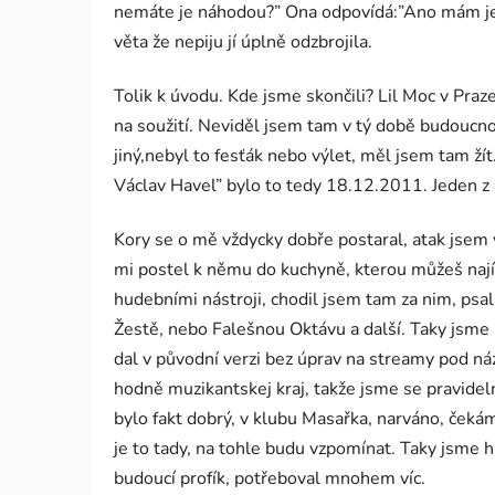
nemáte je náhodou?” Ona odpovídá:”Ano mám je, vy
věta že nepiju jí úplně odzbrojila.
Tolik k úvodu. Kde jsme skončili? Lil Moc v Praz
na soužití. Neviděl jsem tam v tý době budoucno
jiný,nebyl to fesťák nebo výlet, měl jsem tam žít
Václav Havel” bylo to tedy 18.12.2011. Jeden z 
Kory se o mě vždycky dobře postaral, atak jsem v
mi postel k němu do kuchyně, kterou můžeš nají
hudebními nástroji, chodil jsem tam za nim, psal 
Žestě, nebo Falešnou Oktávu a další. Taky jsme 
dal v původní verzi bez úprav na streamy pod ná
hodně muzikantskej kraj, takže jsme se pravidel
bylo fakt dobrý, v klubu Masařka, narváno, čekám 
je to tady, na tohle budu vzpomínat. Taky jsme hr
budoucí profík, potřeboval mnohem víc.