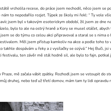
ve státě vrcholila recese, do práce jsem nechodil, něco jsem s
m to nepodařilo rozjet. Týpek ze školy mi řekl: “ Ty vole všich
 navíc jsem byl v takovým esoterickym období, žil jsem ze dne na
házelo, bylo to ale na ostrý hraně a Kory se musel otáčet, abyc
l jsem se do týmu co celou akci připravoval a staral se s nima 
im festivalem. Měl jsem přístup kamkoliv na akce a podle toho t
 to takhle dospávám u řeky a z vysílačky se ozývá:” Hej Buči, jsi
 festivalu, ten závěr mě stál hodně sil, ale bylo to fajn, potkal
v Praze, mě začala vábit zpátky. Rozhodl jsem se vstoupit do st
ůj druhej, nebo teď už třetí domov, mám tam ty lidi opravdu r