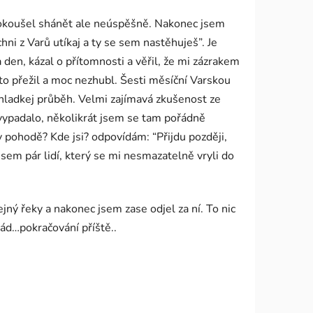
e pokoušel shánět ale neúspěšně. Nakonec jsem
ni z Varů utíkaj a ty se sem nastěhuješ”. Je
 den, kázal o přítomnosti a věřil, že mi zázrakem
h to přežil a moc nezhubl. Šesti měsíční Varskou
o hladkej průběh. Velmi zajímavá zkušenost ze
o vypadalo, několikrát jsem se tam pořádně
 v pohodě? Kde jsi? odpovídám: “Přijdu později,
 jsem pár lidí, který se mi nesmazatelně vryli do
ejný řeky a nakonec jsem zase odjel za ní. To nic
ád…pokračování příště..