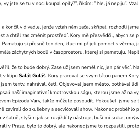
 jste se tu v noci koupal opilý?”, říkám: ” Ne, já nepiju”. Vzal
e a
končil v divadle, jenže vztah nám začal skřípat, rozhodli js
st a chtěl zas změnit prostředí. Kory mě přesvědčil, abych se p
. Pamatuju si přesně ten den, kluci mi přijeli pomoct s věcma, 
mála záchytných bodů v časoprostoru, kterej si pamatuju. Napiš
ěřil, že to bude dobrý. Zase už jsem neměl nic, jen pár věcí. 
t v klipu
Salát Guláš
. Kory pracoval se svym tátou panem Kory
jsem texty, nahrával, četl. Objevoval jsem město, potkával lidi, 
psali naší imaginativní kmotrovskou ságu, kterou jsme až na vy
zvem Epizoda Vary, takže můžete posoudit. Pokoušeli jsme se te
ně zavírali do zkušebny a secvičovali show. Nakonec proběhlo p
v šatně, slyšim jak se rozjíždí ty nástroje, buší mi srdce, omývá
áli v Praze, bylo to dobrý, ale nakonec jsme to rozpustili, proto