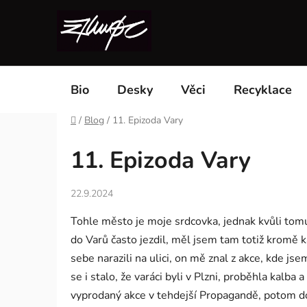
Přejít
na
obsah
Bio
Desky
Věci
Recyklace
Domů
/
Blog
/
11. Epizoda Vary
11. Epizoda Vary
22.9.2024
Tohle město je moje srdcovka, jednak kvůli tomu 
do Varů často jezdil, měl jsem tam totiž kromě
sebe narazili na ulici, on mě znal z akce, kde j
se i stalo, že varáci byli v Plzni, proběhla kalb
vyprodaný akce v tehdejší Propagandě, potom d