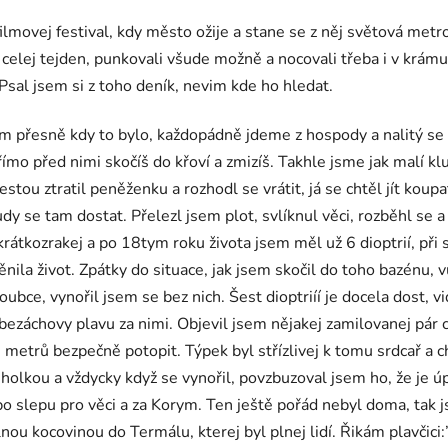
lmovej festival, kdy město ožije a stane se z něj světová metro
elej tejden, punkovali všude možně a nocovali třeba i v krámu,
. Psal jsem si z toho deník, nevim kde ho hledat.
im přesně kdy to bylo, každopádně jdeme z hospody a nalitý se 
přímo před nimi skočíš do křoví a zmizíš. Takhle jsme jak malí 
stou ztratil peněženku a rozhodl se vrátit, já se chtěl jít koupa
dy se tam dostat. Přelezl jsem plot, svlíknul věci, rozběhl se 
átkozrakej a po 18tym roku života jsem měl už 6 dioptrií, při s
ěnila život. Zpátky do situace, jak jsem skočil do toho bazénu
oubce, vynořil jsem se bez nich. Šest dioptriíí je docela dost, 
ezáchovy plavu za nimi. Objevil jsem nějakej zamilovanej pár co
h metrů bezpečně potopit. Týpek byl střízlivej k tomu srdcař a c
o holkou a vždycky když se vynořil, povzbuzoval jsem ho, že je 
 po slepu pro věci a za Korym. Ten ještě pořád nebyl doma, tak j
ou kocovinou do Termálu, kterej byl plnej lidí. Řikám plavčici:”