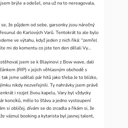
 jsem brýle a odešel, ona už na to nereagovala,
me se, že půjdem od sebe, garsonky jsou náročný
řesunul do Karlových Varů. Tentokrát to ale bylo
jedeme ve výtahu, když jeden z nich řiká: “zemřel
te mi do komentu co jste ten den dělali Vy...
Nastěhoval jsem se k Blayinovi z Bow wave, dali
čánkem (RIP) v jejich věhlasným obchodě s
tak jsme udělali pár hitů jako třeba Je to blízko,
jímku nikdy nezveřejnili. Ty nahrávky jsem právě
nkrát i rozjet živou kapelu, Vary byl vždycky
ár koncíků, mělo to šťávu a jedno vystoupení
m si obličej, dívám se do zrcadla a řikám si, že
že váznul booking a kytarista byl jasnej talent,