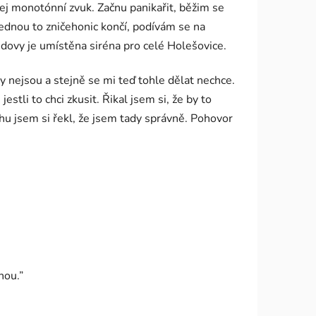
ej monotónní zvuk. Začnu panikařit, běžim se
ajednou to zničehonic končí, podívám se na
udovy je umístěna siréna pro celé Holešovice.
 nejsou a stejně se mi teď tohle dělat nechce.
stli to chci zkusit. Řikal jsem si, že by to
chu jsem si řekl, že jsem tady správně. Pohovor
nou.”