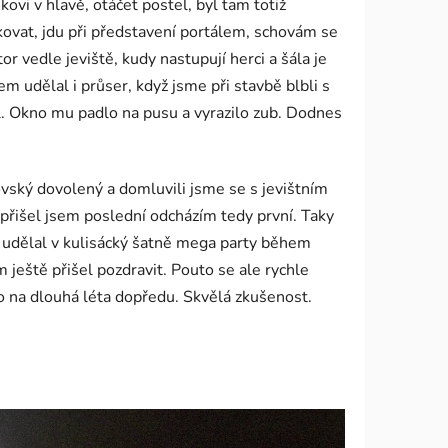
ovi v hlavě, otáčet postel, byl tam totiž
akovat, jdu při představení portálem, schovám se
or vedle jeviště, kudy nastupují herci a šála je
em udělal i průser, když jsme při stavbě blbli s
il. Okno mu padlo na pusu a vyrazilo zub. Dodnes
ovský dovolený a domluvili jsme se s jevištním
a, přišel jsem poslední odcházím tedy první. Taky
e, udělal v kulisácký šatně mega party během
 ještě přišel pozdravit. Pouto se ale rychle
 to na dlouhá léta dopředu. Skvělá zkušenost.