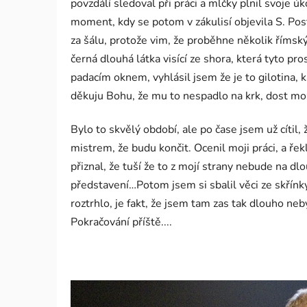
povzdálí sledoval při práci a mlčky plnil svoje 
moment, kdy se potom v zákulisí objevila S. Post
za šálu, protože vim, že proběhne několik římskýc
černá dlouhá látka visící ze shora, která tyto pr
padacím oknem, vyhlásil jsem že je to gilotina, 
děkuju Bohu, že mu to nespadlo na krk, dost mo
Bylo to skvělý období, ale po čase jsem už cítil
mistrem, že budu končit. Ocenil moji práci, a řekl
přiznal, že tuší že to z mojí strany nebude na d
představení…Potom jsem si sbalil věci ze skřínky
roztrhlo, je fakt, že jsem tam zas tak dlouho ne
Pokračování příště....