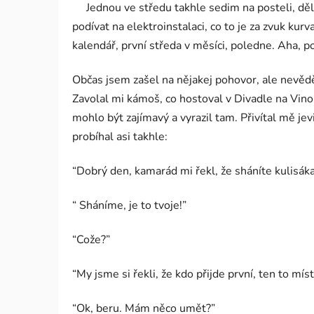
Jednou ve středu takhle sedim na posteli, dělam
podívat na elektroinstalaci, co to je za zvuk kur
kalendář, první středa v měsíci, poledne. Aha, 
Občas jsem zašel na nějakej pohovor, ale nevědě
Zavolal mi kámoš, co hostoval v Divadle na Vinohr
mohlo být zajímavý a vyrazil tam. Přivítal mě je
probíhal asi takhle:
“Dobrý den, kamarád mi řekl, že sháníte kulisák
“ Sháníme, je to tvoje!”
“Cože?”
“My jsme si řekli, že kdo přijde první, ten to mí
“Ok, beru. Mám něco umět?”