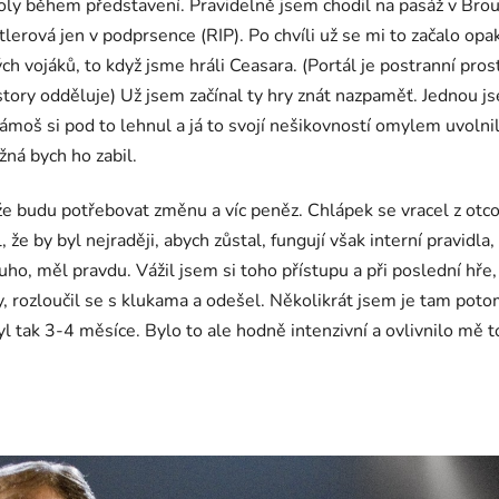
úkoly během představení. Pravidelně jsem chodil na pasáž v Brouk
lerová jen v podprsence (RIP). Po chvíli už se mi to začalo op
h vojáků, to když jsme hráli Ceasara. (Portál je postranní prost
ostory odděluje) Už jsem začínal ty hry znát nazpaměť. Jednou js
kámoš si pod to lehnul a já to svojí nešikovností omylem uvoln
žná bych ho zabil.
, že budu potřebovat změnu a víc peněz. Chlápek se vracel z otc
, že by byl nejraději, abych zůstal, fungují však interní pravidl
louho, měl pravdu. Vážil jsem si toho přístupu a při poslední hř
, rozloučil se s klukama a odešel. Několikrát jsem je tam potom
byl tak 3-4 měsíce. Bylo to ale hodně intenzivní a ovlivnilo mě