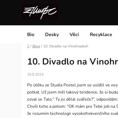
Přejít
na
obsah
Bio
Desky
Věci
Recyklace
Domů
/
Blog
/
10. Divadlo na Vinohradech
10. Divadlo na Vinoh
16.9.2024
Po útěku ze Studia Postel jsem se usídlil ve ves
potkat. Už jsem měl takový tendence, že si budu
ozval se Talo:” Ty jsi dělal svářeče?”, odpovídá
Chvíli ticho a potom: “OK mám pro Tebe job na 
že rozumím technologii vysokofrekvenčního svařo