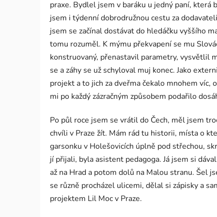
praxe. Bydlel jsem v baráku u jedný paní, která
jsem i týdenní dobrodružnou cestu za dodavatel
jsem se začínal dostávat do hledáčku vyššího m
tomu rozuměl. K mýmu překvapení se mu Slováci vů
konstruovaný, přenastavil parametry, vysvětlil mi
se a záhy se už schyloval muj konec. Jako exter
projekt a to jich za dveřma čekalo mnohem víc, 
mi po každý zázračným způsobem podařilo dos
Po půl roce jsem se vrátil do Čech, měl jsem tro
chvíli v Praze žít. Mám rád tu historii, místa o k
garsonku v Holešovicích úplně pod střechou, skro
jí přijali, byla asistent pedagoga. Já jsem si dá
až na Hrad a potom dolů na Malou stranu. Šel j
se různě procházel ulicemi, dělal si zápisky a s
projektem Lil Moc v Praze.