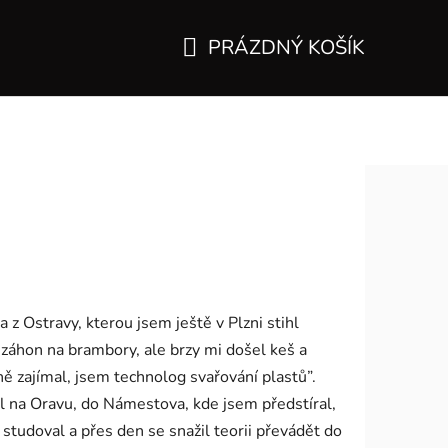
PRÁZDNÝ KOŠÍK
NÁKUPNÍ
KOŠÍK
 z Ostravy, kterou jsem ještě v Plzni stihl
 záhon na brambory, ale brzy mi došel keš a
ně zajímal, jsem technolog svařování plastů”.
l na Oravu, do Námestova, kde jsem předstíral,
studoval a přes den se snažil teorii převádět do