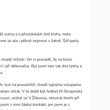
ěl scény a o přestávkách četl knihy, nebo
 jsme se ale i pěkně sejmout v šatně. Šéf party
mladý režisér. On si prosadil, že na konci
í i při děkovačce. Byl jsem tam tak dva týdny a
u.
h, lezl na provaziště, chodil tajnýma vstupama
nikam vtírat. V té době byl ředitel M.Stropnický
sovi, setkal se V.Žilkovou, otevíral dveře při
jsem s nimi žádný kontakt, jen jsem je z