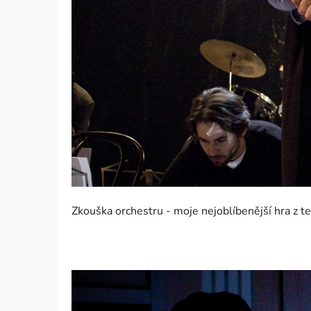
Zkouška orchestru - moje nejoblíbenější hra z t