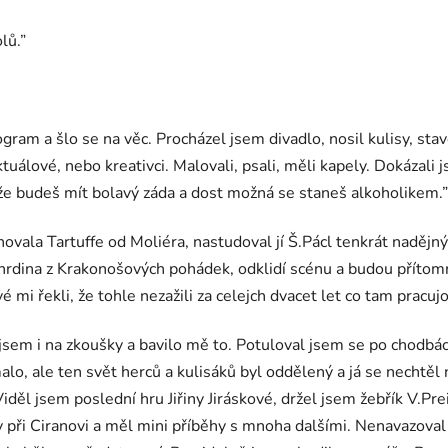
lů.”
gram a šlo se na věc. Procházel jsem divadlo, nosil kulisy, stav
ktuálové, nebo kreativci. Malovali, psali, měli kapely. Dokázali
m, že budeš mít bolavý záda a dost možná se staneš alkoholikem.”
ovala Tartuffe od Moliéra, nastudoval jí Š.Pácl tenkrát nadějný 
 hrdina z Krakonošových pohádek, odklidí scénu a budou přítomn
mi řekli, že tohle nezažili za celejch dvacet let co tam pracujo
 jsem i na zkoušky a bavilo mě to. Potuloval jsem se po chodbác
alo, ale ten svět herců a kulisáků byl oddělený a já se nechtěl 
ěl jsem poslední hru Jiřiny Jiráskové, držel jsem žebřík V.Preis
 při Ciranovi a měl mini příběhy s mnoha dalšími. Nenavazoval 