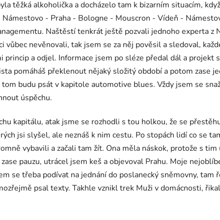
 byla těžká alkoholička a docházelo tam k bizarním situacím, k
i Námestovo - Praha - Bologne - Mouscron - Vídeň - Námestovo.
anagementu. Naštěstí tenkrát ještě pozvali jednoho experta z 
bec nevěnovali, tak jsem se za něj pověsil a sledoval, každej 
 princip a odjel. Informace jsem po sléze předal dál a projekt 
nista pomáháš překlenout nějaký složitý období a potom zase je
o tom budu psát v kapitole automotive blues. Vždy jsem se snaž
áhnout úspěchu.
chu kapitálu, atak jsme se rozhodli s tou holkou, že se přestě
terých jsi slyšel, ale neznáš k nim cestu. Po stopách lidí co se 
mně vybavili a začali tam žít. Ona měla náskok, protože s tim 
val zase pauzu, utrácel jsem keš a objevoval Prahu. Moje nejobl
sem se třeba podívat na jednání do poslanecký sněmovny, tam ř
amozřejmě psal texty. Takhle vznikl trek Muži v domácnosti, řika