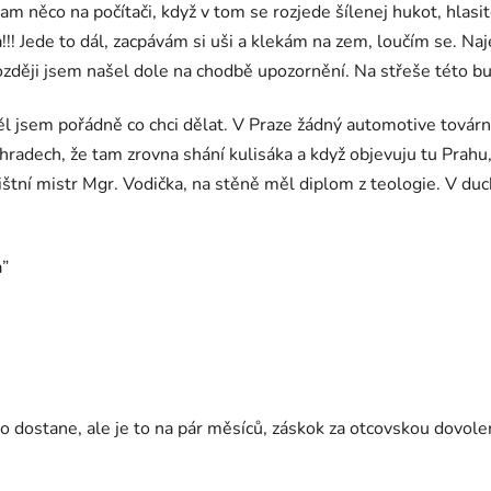
 něco na počítači, když v tom se rozjede šílenej hukot, hlasit
va!!! Jede to dál, zacpávám si uši a klekám na zem, loučím se. N
později jsem našel dole na chodbě upozornění. Na střeše této b
l jsem pořádně co chci dělat. V Praze žádný automotive továrny
adech, že tam zrovna shání kulisáka a když objevuju tu Prahu, je
vištní mistr Mgr. Vodička, na stěně měl diplom z teologie. V du
a”
sto dostane, ale je to na pár měsíců, záskok za otcovskou dovole