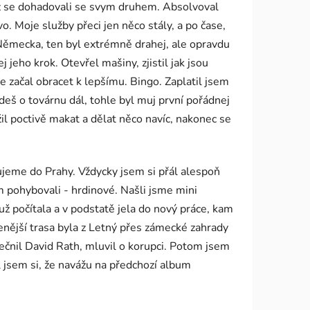
dyž se dohadovali se svym druhem. Absolvoval
 Moje služby přeci jen něco stály, a po čase,
Německa, ten byl extrémně drahej, ale opravdu
jeho krok. Otevřel mašiny, zjistil jak jsou
se začal obracet k lepšímu. Bingo. Zaplatil jsem
deš o továrnu dál, tohle byl muj první pořádnej
il poctivě makat a dělat něco navíc, nakonec se
hujeme do Prahy. Vždycky jsem si přál alespoň
tam pohybovali - hrdinové. Našli jsme mini
už počítala a v podstatě jela do nový práce, kam
íbenější trasa byla z Letný přes zámecké zahrady
ečnil David Rath, mluvil o korupci. Potom jsem
l jsem si, že navážu na předchozí album