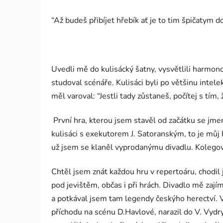
“Až budeš přibíjet hřebík ať je to tim špičatym do
Uvedli mě do kulisácký šatny, vysvětlili harmono
studoval scénáře. Kulisáci byli po většinu intele
měl varoval: “Jestli tady zůstaneš, počítej s tí
První hra, kterou jsem stavěl od začátku se jmen
kulisáci s exekutorem J. Satoranským, to je můj
už jsem se klaněl vyprodanýmu divadlu. Kolegové 
Chtěl jsem znát každou hru v repertoáru, chodil
pod jevištěm, občas i při hrách. Divadlo mě zajím
a potkával jsem tam legendy českýho herectví. Vid
příchodu na scénu D.Havlové, narazil do V. Vydry