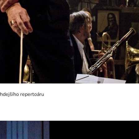
ehdejšího repertoáru