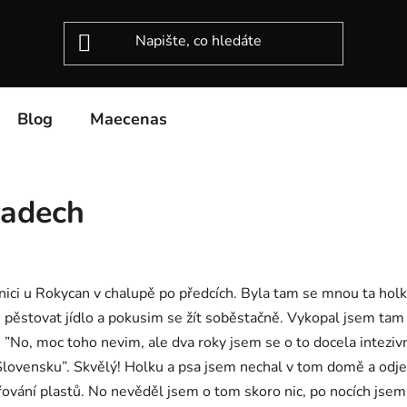
Blog
Maecenas
radech
nici u Rokycan v chalupě po předcích. Byla tam se mnou ta holka
 pěstovat jídlo a pokusim se žít soběstačně. Vykopal jsem tam
m: ”No, moc toho nevim, ale dva roky jsem se o to docela inteziv
Slovensku”. Skvělý! Holku a psa jsem nechal v tom domě a odje
vání plastů. No nevěděl jsem o tom skoro nic, po nocích jsem 