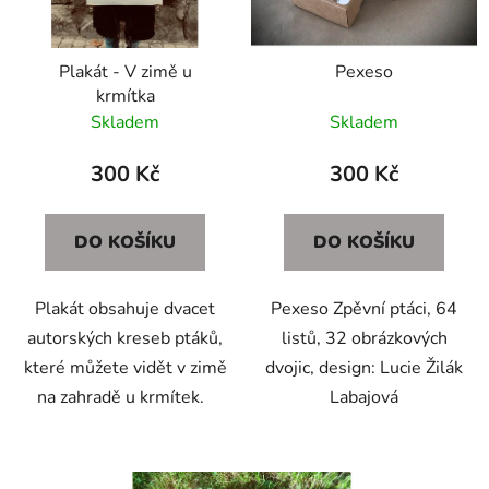
p
k
r
t
Plakát - V zimě u
Pexeso
o
ů
krmítka
d
Skladem
Skladem
u
k
300 Kč
300 Kč
t
ů
DO KOŠÍKU
DO KOŠÍKU
Plakát obsahuje dvacet
Pexeso Zpěvní ptáci, 64
autorských kreseb ptáků,
listů, 32 obrázkových
které můžete vidět v zimě
dvojic, design: Lucie Žilák
na zahradě u krmítek.
Labajová