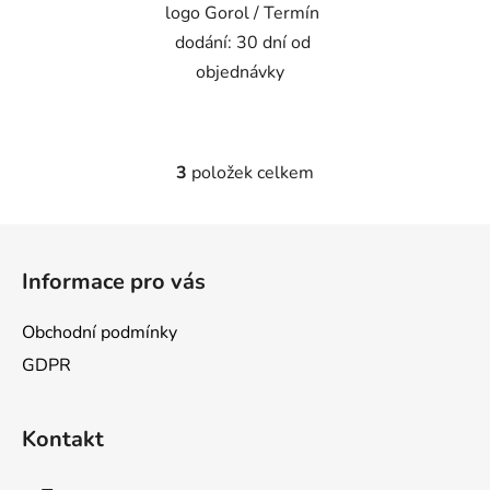
logo Gorol / Termín
dodání: 30 dní od
objednávky
3
položek celkem
O
v
l
Z
á
á
d
Informace pro vás
p
a
a
c
Obchodní podmínky
t
í
GDPR
p
í
r
v
Kontakt
k
y