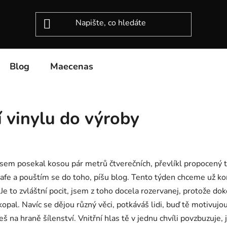
Blog
Maecenas
 vinylu do výroby
sem posekal kosou pár metrů čtverečních, převlíkl propocený tr
afe a pouštím se do toho, píšu blog. Tento týden chceme už ko
. Je to zvláštní pocit, jsem z toho docela rozervanej, protože d
okopal. Navíc se dějou různý věci, potkáváš lidi, buď tě motivujo
na hraně šílenství. Vnitřní hlas tě v jednu chvíli povzbuzuje, js