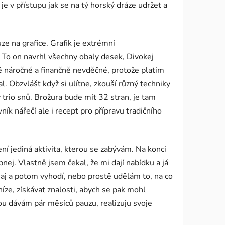
je v přístupu jak se na tý horský dráze udržet a
e na grafice. Grafik je extrémní
. To on navrhl všechny obaly desek, Divokej
vě náročné a finančně nevděčné, protože platim
. Obzvlášť když si ulítne, zkouší různý techniky
trio snů. Brožura bude mít 32 stran, je tam
ník nářečí ale i recept pro přípravu tradičního
í jediná aktivita, kterou se zabývám. Na konci
nej. Vlastně jsem čekal, že mi dají nabídku a já
saj a potom vyhodí, nebo prostě udělám to, na co
ze, získávat znalosti, abych se pak mohl
nou dávám pár měsíců pauzu, realizuju svoje