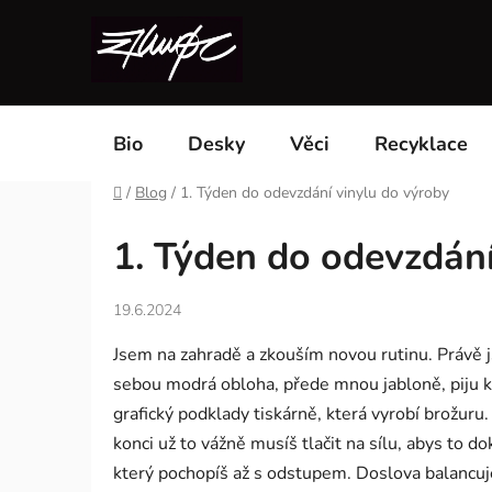
Přejít
na
obsah
Bio
Desky
Věci
Recyklace
Domů
/
Blog
/
1. Týden do odevzdání vinylu do výroby
1. Týden do odevzdání
19.6.2024
Jsem na zahradě a zkouším novou rutinu. Právě j
sebou modrá obloha, přede mnou jabloně, piju k
grafický podklady tiskárně, která vyrobí brožuru
konci už to vážně musíš tlačit na sílu, abys to d
který pochopíš až s odstupem. Doslova balancuješ 