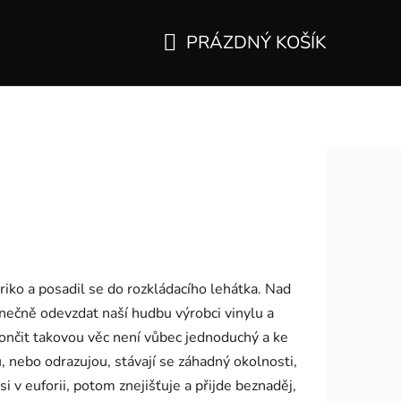
PRÁZDNÝ KOŠÍK
NÁKUPNÍ
KOŠÍK
iko a posadil se do rozkládacího lehátka. Nad
nečně odevzdat naší hudbu výrobci vinylu a
okončit takovou věc není vůbec jednoduchý a ke
u, nebo odrazujou, stávají se záhadný okolnosti,
i v euforii, potom znejišťuje a přijde beznaděj,