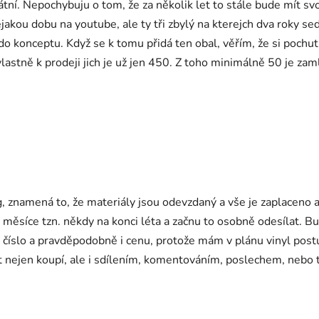
tní. Nepochybuju o tom, že za několik let to stále bude mít svojí
ějakou dobu na youtube, ale ty tři zbylý na kterejch dva roky se
 do konceptu. Když se k tomu přidá ten obal, věřím, že si poch
vlastně k prodeji jich je už jen 450. Z toho minimálně 50 je za
og, znamená to, že materiály jsou odevzdaný a vše je zaplacen
měsíce tzn. někdy na konci léta a začnu to osobně odesílat. B
í číslo a pravděpodobně i cenu, protože mám v plánu vinyl post
ejen koupí, ale i sdílením, komentováním, poslechem, nebo tí