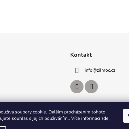
Kontakt
info
@
zilmoc.cz
oužívá soubory cookie. Dalším procházením tohoto
jete souhlas s jejich používáním.. Více informací
zde
.
JAKOSTTV