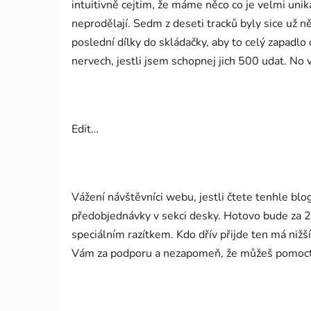
intuitivně cejtim, že máme něco co je velmi uniká
neprodělají. Sedm z deseti tracků byly sice už n
poslední dílky do skládačky, aby to celý zapadlo
nervech, jestli jsem schopnej jich 500 udat. No 
Edit…
Vážení návštěvníci webu, jestli čtete tenhle bl
předobjednávky v sekci desky. Hotovo bude za 2 
speciálním razítkem. Kdo dřív přijde ten má nižš
Vám za podporu a nezapomeň, že můžeš pomoct n