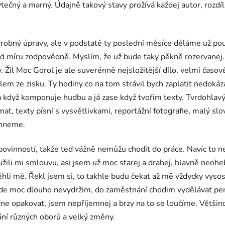
tečný a marný. Údajně takový stavy prožívá každej autor, rozdíl 
robný úpravy, ale v podstatě ty poslední měsíce děláme už pouz
 nad míru zodpovědně. Myslím, že už bude taky pěkně rozervanej
 Žil Moc Gorol je ale suverénně nejsložitější dílo, velmi časo
em ze zisku. Ty hodiny co na tom strávil bych zaplatit nedokázal
 když komponuje hudbu a já zase když tvořim texty. Tvrdohlavý 
at, texty písní s vysvětlivkami, reportážní fotografie, malý slov
táhneme.
ovinností, takže teď vážně nemůžu chodit do práce. Navíc to nen
žili mi smlouvu, asi jsem už moc starej a drahej, hlavně neoheb
běhli mě. Řekl jsem si, to takhle budu čekat až mě vždycky vyso
kde moc dlouho nevydržim, do zaměstnání chodim vydělávat pení
ačne opakovat, jsem nepříjemnej a brzy na to se loučíme. Větši
ání různých oborů a velký změny.