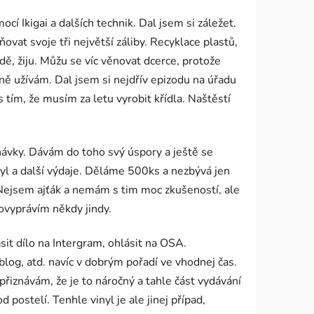
cí Ikigai a dalších technik. Dal jsem si záležet.
vat svoje tři největší záliby. Recyklace plastů,
ě, žiju. Můžu se víc věnovat dcerce, protože
lně užívám. Dal jsem si nejdřív epizodu na úřadu
 tím, že musím za letu vyrobit křídla. Naštěstí
návky. Dávám do toho svý úspory a ještě se
inyl a další výdaje. Děláme 500ks a nezbývá jen
. Nejsem ajťák a nemám s tim moc zkušeností, ale
ovyprávím někdy jindy.
sit dílo na Intergram, ohlásit na OSA.
 blog, atd. navíc v dobrým pořadí ve vhodnej čas.
řiznávám, že je to náročný a tahle část vydávání
postelí. Tenhle vinyl je ale jinej případ,