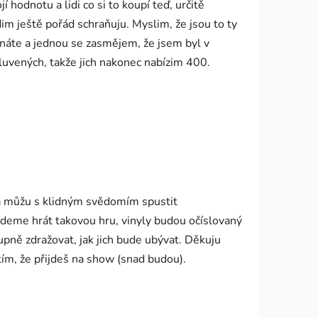
 hodnotu a lidi co si to koupí teď, určitě
dim ještě pořád schraňuju. Myslim, že jsou to ty
utnáte a jednou se zasmějem, že jsem byl v
mluvených, takže jich nakonec nabízim 400.
o a můžu s klidným svědomím spustit
udeme hrát takovou hru, vinyly budou očíslovaný
upně zdražovat, jak jich bude ubývat. Děkuju
m, že přijdeš na show (snad budou).