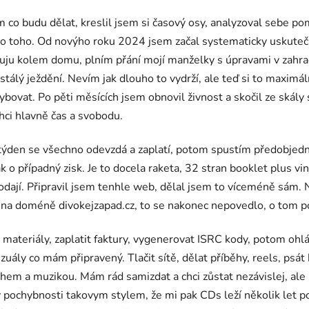
co budu dělat, kreslil jsem si časový osy, analyzoval sebe pomo
do toho. Od novýho roku 2024 jsem začal systematicky uskutečňo
cuju kolem domu, plním přání mojí manželky s úpravami v zahrad
stálý ježdění. Nevím jak dlouho to vydrží, ale teď si to maximá
bovat. Po pěti měsících jsem obnovil živnost a skočil ze skály s
hci hlavně čas a svobodu.
 týden se všechno odevzdá a zaplatí, potom spustím předobjed
k o případný zisk. Je to docela raketa, 32 stran booklet plus v
rodají. Připravil jsem tenhle web, dělal jsem to víceméně sám
 na doméně divokejzapad.cz, to se nakonec nepovedlo, o tom p
materiály, zaplatit faktury, vygenerovat ISRC kody, potom ohlá
uály co mám připravený. Tlačit sítě, dělat příběhy, reels, psát
em a muzikou. Mám rád samizdat a chci zůstat nezávislej, ale p
 pochybnosti takovym stylem, že mi pak CDs leží několik let pod 