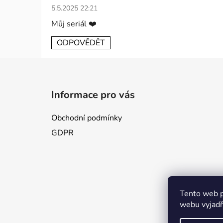
s
5.5.2025 22:21
d
i
Můj seriál ❤️
s
ODPOVĚDĚT
k
u
z
Z
í
á
Informace pro vás
p
a
Obchodní podmínky
t
GDPR
í
Tento web p
webu vyjadřu