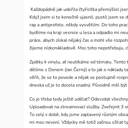
Každopádně jak udeřila čtyřicítka přemýšlel jsem 
Když jsem si to konečně ujasnil, pustil jsem se 
rap a antiprofoto, někdy vysvětlím. Do toho pra
bydlíme na kraji vesnice u lesa a odpadlo mi neu
práce, abych získal nějaký čas a mohl vše rozpohy
žijeme nízkonákladově. Moc toho nepotřebuju, c
Zpátky k vinylu, ať neutíkáme od tématu. Tento
dělíme s Donem (Jan Černý) a to jak o náklady ta
věřit, že se to povede a nějak se postupně rozp
dneska už je to docela snadný. Původně měl být
Co je třeba tedy ještě udělat? Odevzdat všechny 
Uploadovat na streamovací služby. Zveřejnit 3 viz
To celý v době, kdy jsme zaplavený různým obsah
mi moc nevoní. Vždycky mě totiž začnou sžírat ty