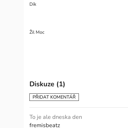
Dík
Žil Moc
Diskuze (1)
PŘIDAT KOMENTÁŘ
V
ý
p
To je ale dneska den
i
fremisbeatz