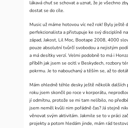
lákavá chuť se schovat a uznat, že je všechno zby
dostat se do cíle.
Music už máme hotovou víc než rok! Byly ještě d
perfekcionalista a přistupuje ke svý disciplíně
západ, Jakost, Lil Moc, Bootape 2008, 4000 slov.
pouze absolutní tvůrčí svobodou a nejistým podíl
a má desítky verzí. Velmi podobně to má i Honza
příběh jak jsem se ocitl v Beskydech, rozbory tém
pokrmu. Je to nabouchaný a těším se, až to do
Mám ohledně téhle desky ještě několik dalších p
roku jsem skončil po roce v korporátu, neprodlou
jí odmítnu, protože se mi tam nelíbilo, no před
jsem neměl kvůli nim pořádně čas? Já stejně ni
věnovat svým aktivitám. Jakmile se to v práci z
projekty a potom hledám jinde, mám rád testov