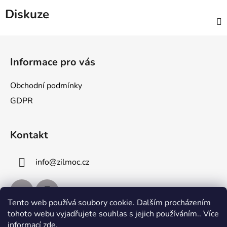
Diskuze
Z
á
Informace pro vás
p
a
Obchodní podmínky
t
GDPR
í
Kontakt
info
@
zilmoc.cz
Tento web používá soubory cookie. Dalším procházením
tohoto webu vyjadřujete souhlas s jejich používáním.. Více
informací
zde
.